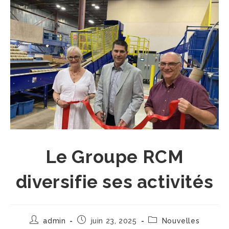
Le Groupe RCM
diversifie ses activités
Auteur/autrice
Publication
Post
admin
juin 23, 2025
Nouvelles
de
publiée :
category: