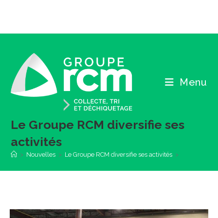
Skip
to
content
Menu
Le Groupe RCM diversifie ses
activités
>
Nouvelles
>
Le Groupe RCM diversifie ses activités
>